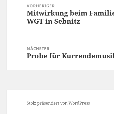
VORHERIGER
Mitwirkung beim Famili
Vorheriger
WGT in Sebnitz
Beitrag:
NÄCHSTER
Probe für Kurrendemusi
Nächster
Beitrag:
Stolz präsentiert von WordPress