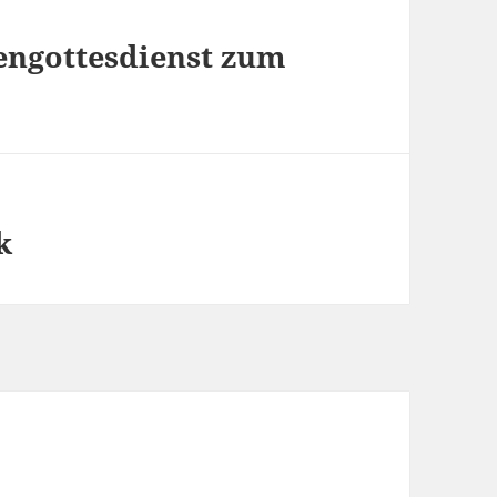
engottesdienst zum
k