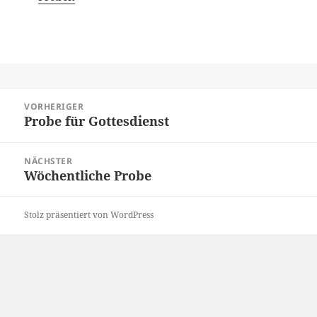
Beitragsnavigation
VORHERIGER
Probe für Gottesdienst
Vorheriger
Beitrag:
NÄCHSTER
Wöchentliche Probe
Nächster
Beitrag:
Stolz präsentiert von WordPress