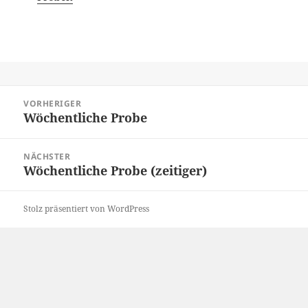
Beitragsnavigation
VORHERIGER
Wöchentliche Probe
Vorheriger
Beitrag:
NÄCHSTER
Wöchentliche Probe (zeitiger)
Nächster
Beitrag:
Stolz präsentiert von WordPress