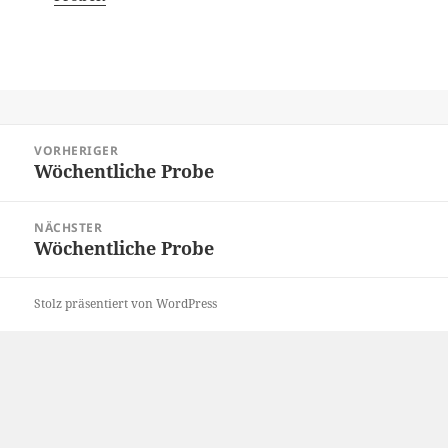
Beitragsnavigation
VORHERIGER
Wöchentliche Probe
Vorheriger
Beitrag:
NÄCHSTER
Wöchentliche Probe
Nächster
Beitrag:
Stolz präsentiert von WordPress