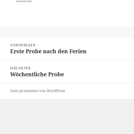
Beitragsnavigation
VORHERIGER
Erste Probe nach den Ferien
Vorheriger
Beitrag:
NÄCHSTER
Wöchentliche Probe
Nächster
Beitrag:
Stolz präsentiert von WordPress