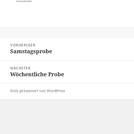
Beitragsnavigation
VORHERIGER
Samstagsprobe
Vorheriger
Beitrag:
NÄCHSTER
Wöchentliche Probe
Nächster
Beitrag:
Stolz präsentiert von WordPress