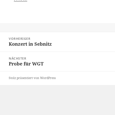
Beitragsnavigation
VORHERIGER
Konzert in Sebnitz
Vorheriger
Beitrag:
NÄCHSTER
Probe für WGT
Nächster
Beitrag:
Stolz präsentiert von WordPress