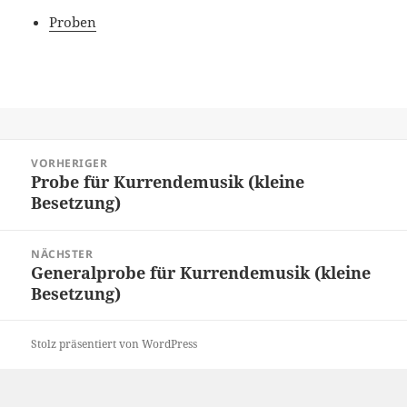
Proben
Beitragsnavigation
VORHERIGER
Probe für Kurrendemusik (kleine
Vorheriger
Besetzung)
Beitrag:
NÄCHSTER
Generalprobe für Kurrendemusik (kleine
Nächster
Besetzung)
Beitrag:
Stolz präsentiert von WordPress