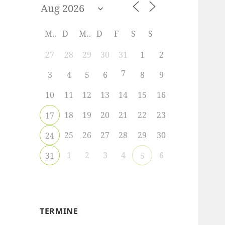
M
D
M
D
F
S
S
27
28
29
30
31
1
2
7
3
4
5
6
8
9
10
11
12
13
14
15
16
18
19
20
21
22
23
17
25
26
27
28
29
30
24
1
2
3
4
6
31
5
TERMINE