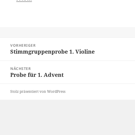
Beitragsnavigation
VORHERIGER
Stimmgruppenprobe 1. Violine
Vorheriger
Beitrag:
NÄCHSTER
Probe für 1. Advent
Nächster
Beitrag:
Stolz präsentiert von WordPress