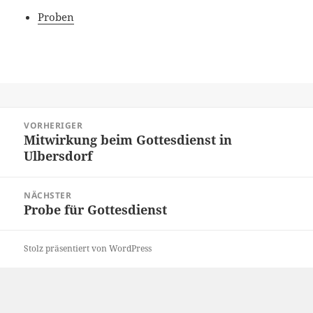
Proben
Beitragsnavigation
VORHERIGER
Mitwirkung beim Gottesdienst in
Vorheriger
Ulbersdorf
Beitrag:
NÄCHSTER
Probe für Gottesdienst
Nächster
Beitrag:
Stolz präsentiert von WordPress