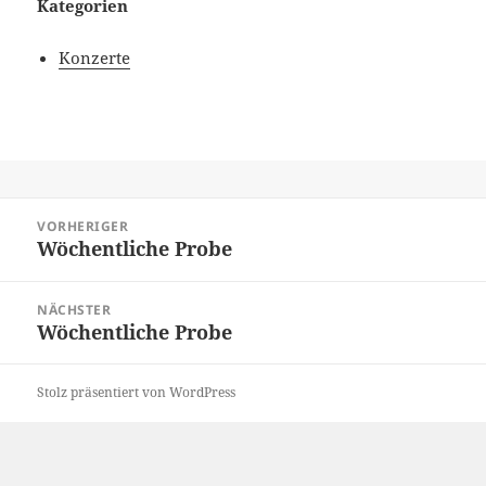
Kategorien
Konzerte
Beitragsnavigation
VORHERIGER
Wöchentliche Probe
Vorheriger
Beitrag:
NÄCHSTER
Wöchentliche Probe
Nächster
Beitrag:
Stolz präsentiert von WordPress