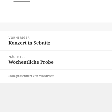
Beitragsnavigation
VORHERIGER
Konzert in Sebnitz
Vorheriger
Beitrag:
NÄCHSTER
Wöchentliche Probe
Nächster
Beitrag:
Stolz präsentiert von WordPress