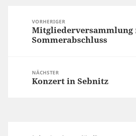
Beitragsnavigation
VORHERIGER
Mitgliederversammlung 
Vorheriger
Sommerabschluss
Beitrag:
NÄCHSTER
Konzert in Sebnitz
Nächster
Beitrag: