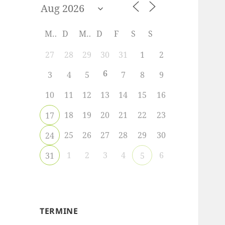
M
D
M
D
F
S
S
27
28
29
30
31
1
2
6
3
4
5
7
8
9
10
11
12
13
14
15
16
18
19
20
21
22
23
17
25
26
27
28
29
30
24
1
2
3
4
6
31
5
TERMINE