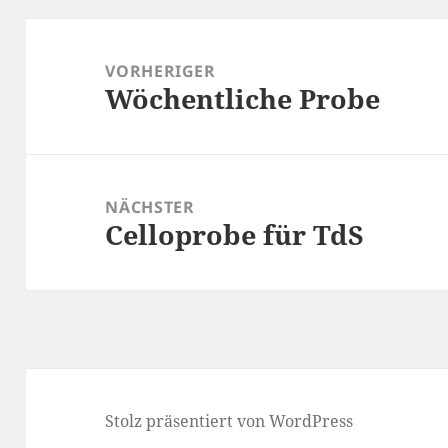
Beitragsnavigation
VORHERIGER
Wöchentliche Probe
Vorheriger
Beitrag:
NÄCHSTER
Celloprobe für TdS
Nächster
Beitrag:
Stolz präsentiert von WordPress