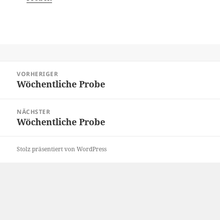
Beitragsnavigation
VORHERIGER
Wöchentliche Probe
Vorheriger
Beitrag:
NÄCHSTER
Wöchentliche Probe
Nächster
Beitrag:
Stolz präsentiert von WordPress